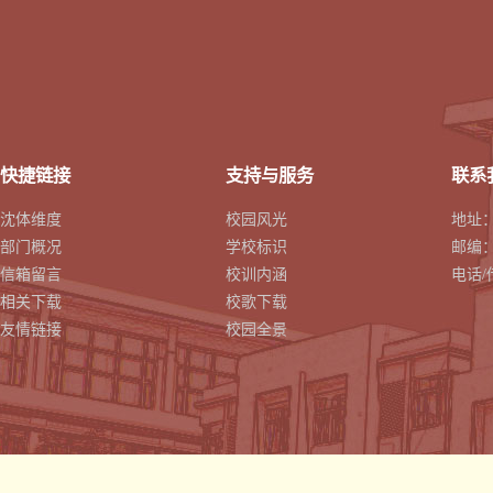
快捷链接
支持与服务
联系
沈体维度
校园风光
地址
部门概况
学校标识
邮编：1
信箱留言
校训内涵
电话/传
相关下载
校歌下载
友情链接
校园全景